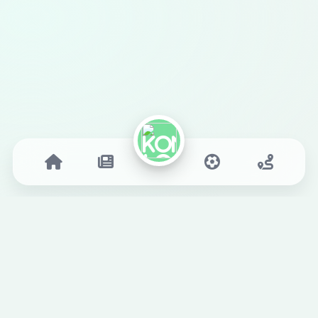
Kulüp
Kulübümüz
Tarihçe
Yönetim