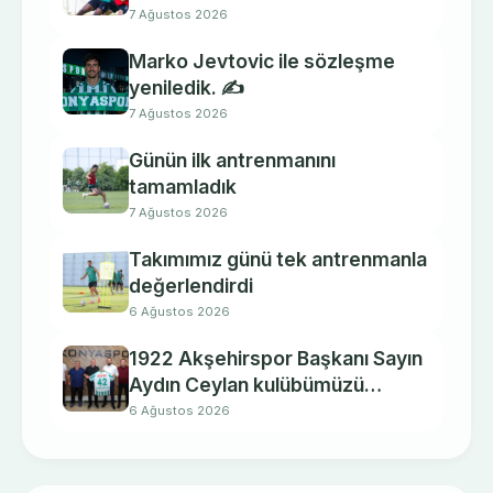
7 Ağustos 2026
Marko Jevtovic ile sözleşme
yeniledik. ✍️
7 Ağustos 2026
Günün ilk antrenmanını
tamamladık
7 Ağustos 2026
Takımımız günü tek antrenmanla
değerlendirdi
6 Ağustos 2026
1922 Akşehirspor Başkanı Sayın
Aydın Ceylan kulübümüzü
ziyaret etti.
6 Ağustos 2026