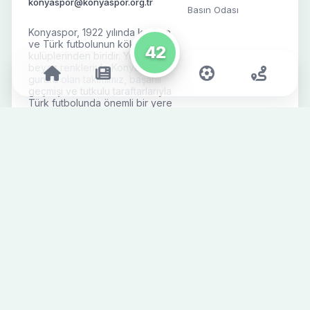
konyaspor@konyaspor.org.tr
Basın Odası
Konyaspor, 1922 yılında kurulan
ve Türk futbolunun köklü
42
kulüplerinden biridir. Yeşil-
beyaz renkleriyle Konya'nın
gururu olan takımımız, başarılı
geçmişi ve tutkulu taraftarlarıyla
Türk futbolunda önemli bir yere
sahiptir.
Takım
Taraftar
Futbolcular
Engelli Bilet
Başvurusu
Teknik & Destek Ekibi
Mağaza
Fikstür
İletişim
Süper Lig
Alt Yapı
Futbol Haberleri