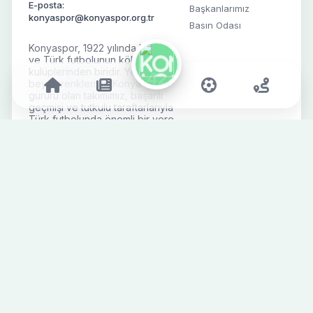
E-posta:
Başkanlarımız
konyaspor@konyaspor.org.tr
Basın Odası
Konyaspor, 1922 yılında kurulan
ve Türk futbolunun köklü
kulüplerinden biridir. Yeşil-
beyaz renkleriyle Konya'nın
gururu olan takımımız, başarılı
geçmişi ve tutkulu taraftarlarıyla
Türk futbolunda önemli bir yere
sahiptir.
Takım
Taraftar
Futbolcular
Engelli Bilet
Başvurusu
Teknik & Destek Ekibi
Mağaza
Fikstür
İletişim
Süper Lig
Alt Yapı