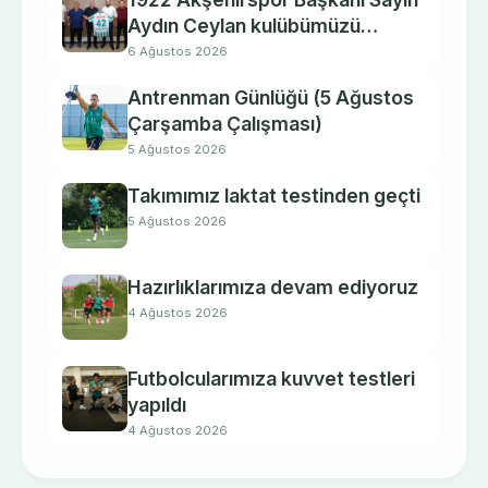
Aydın Ceylan kulübümüzü
ziyaret etti.
6 Ağustos 2026
Antrenman Günlüğü (5 Ağustos
Çarşamba Çalışması)
5 Ağustos 2026
Takımımız laktat testinden geçti
5 Ağustos 2026
Hazırlıklarımıza devam ediyoruz
4 Ağustos 2026
Futbolcularımıza kuvvet testleri
yapıldı
4 Ağustos 2026