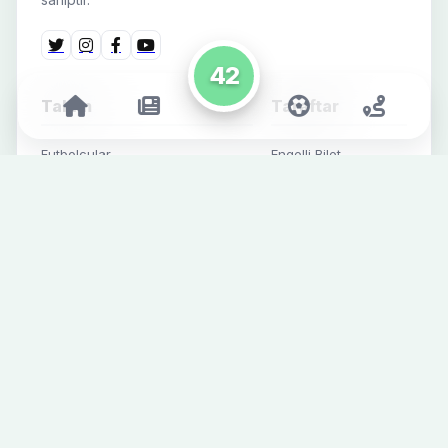
42
Takım
Taraftar
Futbolcular
Engelli Bilet
Başvurusu
Teknik & Destek Ekibi
Mağaza
Fikstür
İletişim
Süper Lig
Alt Yapı
Futbol Haberleri
Kurumsal Haberler
Sosyal Medya
SPONSORLAR