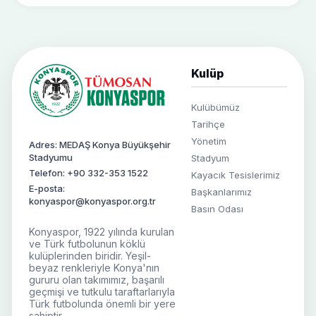
Kulüp
Kulübümüz
Tarihçe
Yönetim
Adres: MEDAŞ Konya Büyükşehir
Stadyumu
Stadyum
Telefon: +90 332-353 1522
Kayacık Tesislerimiz
E-posta:
Başkanlarımız
konyaspor@konyaspor.org.tr
Basın Odası
Konyaspor, 1922 yılında kurulan
ve Türk futbolunun köklü
kulüplerinden biridir. Yeşil-
beyaz renkleriyle Konya'nın
gururu olan takımımız, başarılı
geçmişi ve tutkulu taraftarlarıyla
Türk futbolunda önemli bir yere
sahiptir.