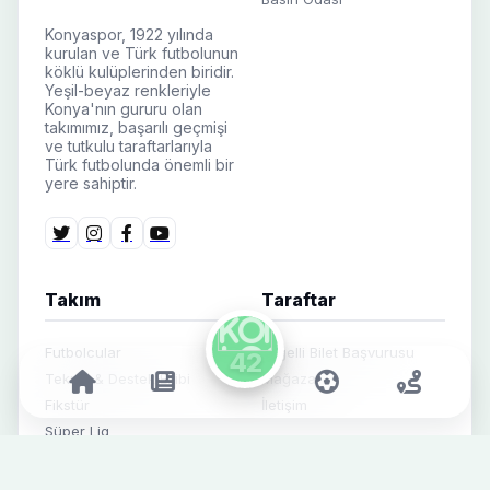
Konyaspor, 1922 yılında
kurulan ve Türk futbolunun
köklü kulüplerinden biridir.
Yeşil-beyaz renkleriyle
Konya'nın gururu olan
takımımız, başarılı geçmişi
ve tutkulu taraftarlarıyla
Türk futbolunda önemli bir
yere sahiptir.
Takım
Taraftar
Futbolcular
Engelli Bilet Başvurusu
Teknik & Destek Ekibi
Mağaza
Fikstür
İletişim
Süper Lig
Alt Yapı
Futbol Haberleri