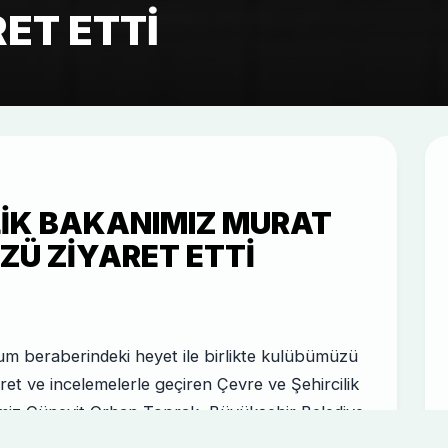
ET ETTI
LIK BAKANIMIZ MURAT
Ü ZIYARET ETTI
um beraberindeki heyet ile birlikte kulübümüzü
aret ve incelemelerle geçiren Çevre ve Şehircilik
miz Cüneyit Orhan Toprak, Büyükşehir Belediye
uklu Belediye Başkanımız Ahmet Pekyatırmacı,