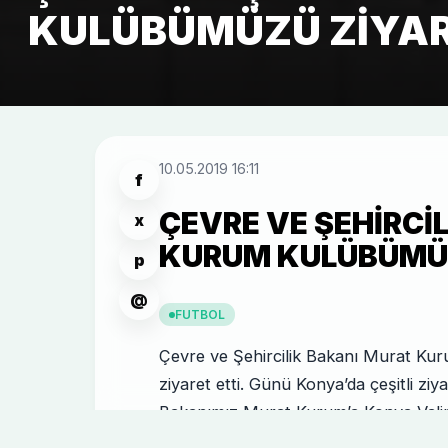
KULÜBÜMÜZÜ ZIYAR
10.05.2019 16:11
f
ÇEVRE VE ŞEHIRCI
x
KURUM KULÜBÜMÜZ
p
@
FUTBOL
Çevre ve Şehircilik Bakanı Murat Kur
ziyaret etti. Günü Konya’da çeşitli ziy
Bakanımız Murat Kurum’a Konya Vali
Başkanımız Uğur İbrahim Altay, Selç