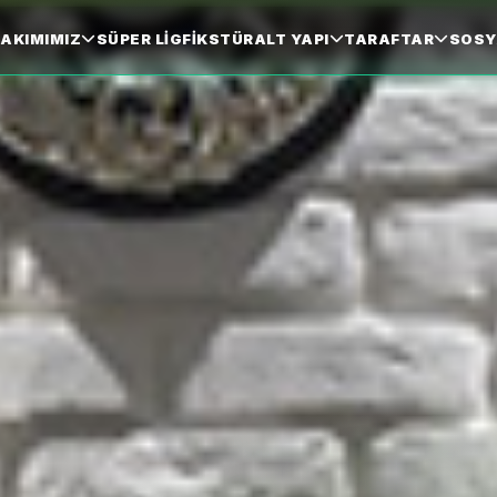
AKIMIMIZ
SÜPER LIG
FIKSTÜR
ALT YAPI
TARAFTAR
SOSY