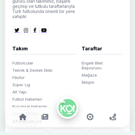
gururu olan takımımız, başarılı
geçmişi ve tutkulu taraftarlarıyla
Türk futbolunda önemli bir yere
sahiptir.
Takım
Taraftar
Futbolcular
Engelli Bilet
Başvurusu
Teknik & Destek Ekibi
Mağaza
Fikstür
İletişim
Süper Lig
Alt Yapı
Futbol Haberleri
Kurumsal Haberler
Sosyal Medya
SPONSORLAR