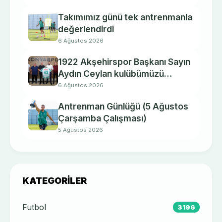
Takımımız günü tek antrenmanla
değerlendirdi
6 Ağustos 2026
1922 Akşehirspor Başkanı Sayın
Aydın Ceylan kulübümüzü
ziyaret etti.
6 Ağustos 2026
Antrenman Günlüğü (5 Ağustos
Çarşamba Çalışması)
5 Ağustos 2026
KATEGORILER
Futbol
3196