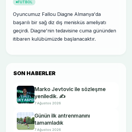
FUTBOL
Oyuncumuz Fallou Diagne Almanya'da
başarılı bir sağ diz dış menisküs ameliyatı
geçirdi. Diagne'nin tedavisine cuma gününden
itibaren kulübümüzde başlanacaktır.
SON HABERLER
Marko Jevtovic ile sözleşme
yeniledik. ✍️
7 Ağustos 2026
Günün ilk antrenmanını
tamamladık
7 Ağustos 2026