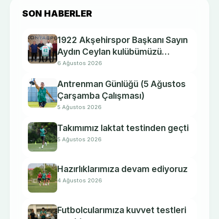
SON HABERLER
1922 Akşehirspor Başkanı Sayın
Aydın Ceylan kulübümüzü
ziyaret etti.
6 Ağustos 2026
Antrenman Günlüğü (5 Ağustos
Çarşamba Çalışması)
5 Ağustos 2026
Takımımız laktat testinden geçti
5 Ağustos 2026
Hazırlıklarımıza devam ediyoruz
4 Ağustos 2026
Futbolcularımıza kuvvet testleri