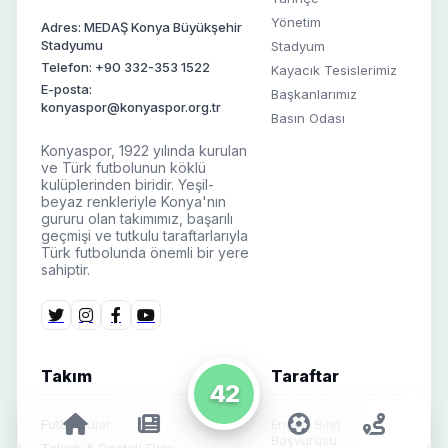
Yönetim
Adres: MEDAŞ Konya Büyükşehir
Stadyumu
Stadyum
Telefon: +90 332-353 1522
Kayacık Tesislerimiz
E-posta:
Başkanlarımız
konyaspor@konyaspor.org.tr
Basın Odası
Konyaspor, 1922 yılında kurulan
ve Türk futbolunun köklü
kulüplerinden biridir. Yeşil-
beyaz renkleriyle Konya'nın
gururu olan takımımız, başarılı
geçmişi ve tutkulu taraftarlarıyla
Türk futbolunda önemli bir yere
sahiptir.
Takım
Taraftar
42
Futbolcular
Engelli Bilet
Başvurusu