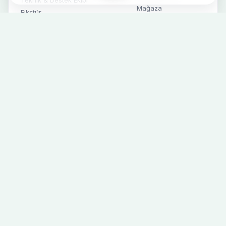
Teknik & Destek Ekibi
Mağaza
Fikstür
İletişim
Süper Lig
Alt Yapı
Futbol Haberleri
Kurumsal Haberler
Sosyal Medya
SPONSORLAR