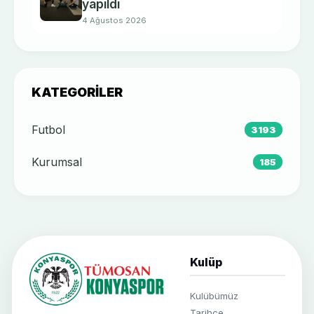
yapıldı
4 Ağustos 2026
KATEGORILER
Futbol
3193
Kurumsal
185
Kulüp
Kulübümüz
Tarihçe