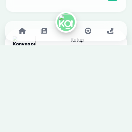
Kulüp
Kulübümüz
Tarihçe
Yönetim
Adres: MEDAŞ Konya
Büyükşehir Stadyumu
Stadyum
Telefon: +90 332-353 1522
Kayacık Tesislerimiz
E-posta:
Başkanlarımız
konyaspor@konyaspor.org.tr
Basın Odası
Konyaspor, 1922 yılında
kurulan ve Türk futbolunun
köklü kulüplerinden biridir.
Yeşil-beyaz renkleriyle
Konya'nın gururu olan
takımımız, başarılı geçmişi