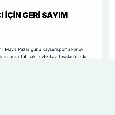
 IÇIN GERI SAYIM
a 11 Mayıs Pazar günü Kayserispor'u konuk
 sonra Tatlıcak Tevfik Lav Tesisleri'mizde
etiminde gerçekleştirdiği antrenmanla
ma hareketleri ile başlayan antrenman gruplar
 etti. Oyuncularımız şut çalışması ve açma-
amladı.