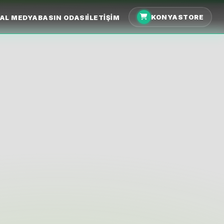
KONYASTORE
AL MEDYA
BASIN ODASI
İLETIŞIM