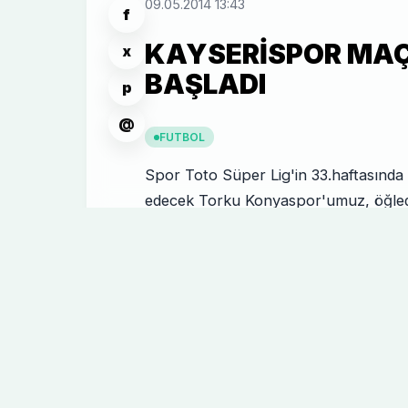
09.05.2014 13:43
f
KAYSERISPOR MAÇI
x
BAŞLADI
p
@
FUTBOL
Spor Toto Süper Lig'in 33.haftasınd
edecek Torku Konyaspor'umuz, öğleden
teknik direktörümüz Mesut Bakkal göz
hazırlıklarını sürdürdü. Koşu ve ısın
halinde oynanan ayak tenisi ile devam
germe hareketleri ile antrenmanı tam
GALERILER