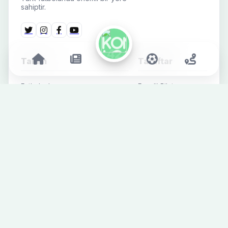
sahiptir.
Takım
Taraftar
Futbolcular
Engelli Bilet
Başvurusu
Teknik & Destek Ekibi
Mağaza
Fikstür
İletişim
Süper Lig
Alt Yapı
Futbol Haberleri
Kurumsal Haberler
Sosyal Medya
SPONSORLAR