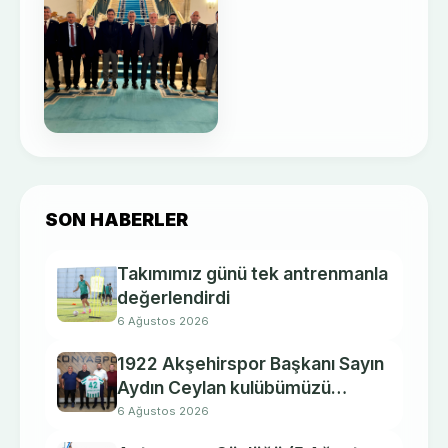
SON HABERLER
Takımımız günü tek antrenmanla
değerlendirdi
6 Ağustos 2026
1922 Akşehirspor Başkanı Sayın
Aydın Ceylan kulübümüzü
ziyaret etti.
6 Ağustos 2026