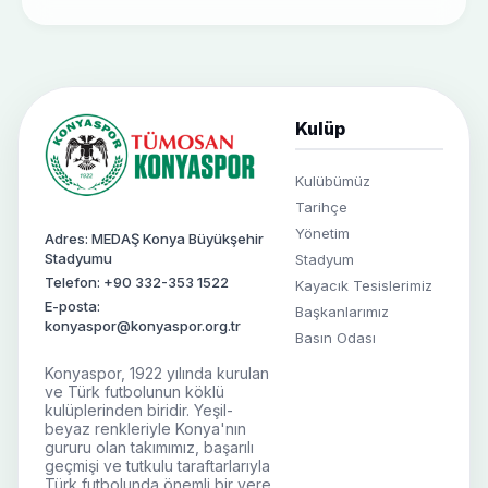
Kulüp
Kulübümüz
Tarihçe
Yönetim
Adres: MEDAŞ Konya Büyükşehir
Stadyumu
Stadyum
Telefon: +90 332-353 1522
Kayacık Tesislerimiz
E-posta:
Başkanlarımız
konyaspor@konyaspor.org.tr
Basın Odası
Konyaspor, 1922 yılında kurulan
ve Türk futbolunun köklü
kulüplerinden biridir. Yeşil-
beyaz renkleriyle Konya'nın
gururu olan takımımız, başarılı
geçmişi ve tutkulu taraftarlarıyla
Türk futbolunda önemli bir yere