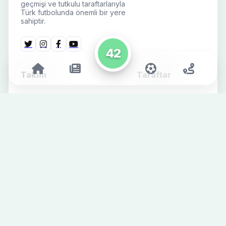
geçmişi ve tutkulu taraftarlarıyla
Türk futbolunda önemli bir yere
sahiptir.
42
Takım
Taraftar
Futbolcular
Engelli Bilet
Başvurusu
Teknik & Destek Ekibi
Mağaza
Fikstür
İletişim
Süper Lig
Alt Yapı
Futbol Haberleri
Kurumsal Haberler
Sosyal Medya
SPONSORLAR