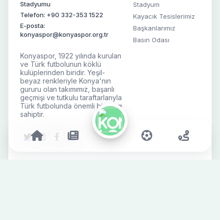
Stadyumu
Stadyum
Telefon: +90 332-353 1522
Kayacık Tesislerimiz
E-posta:
Başkanlarımız
konyaspor@konyaspor.org.tr
Basın Odası
Konyaspor, 1922 yılında kurulan
ve Türk futbolunun köklü
kulüplerinden biridir. Yeşil-
beyaz renkleriyle Konya'nın
gururu olan takımımız, başarılı
geçmişi ve tutkulu taraftarlarıyla
Türk futbolunda önemli bir yere
sahiptir.
Takım
Taraftar
Futbolcular
Engelli Bilet
Başvurusu
Teknik & Destek Ekibi
Mağaza
Fikstür