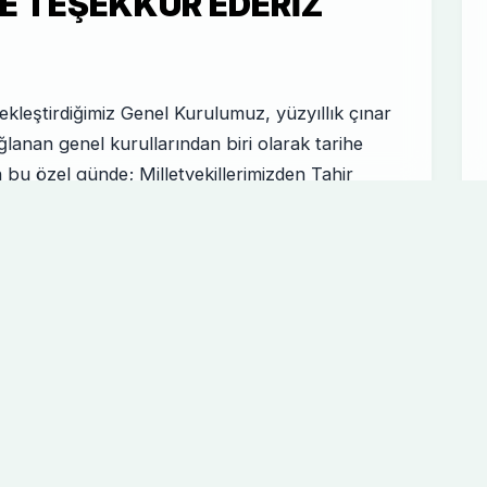
E TEŞEKKÜR EDERIZ
leştirdiğimiz Genel Kurulumuz, yüzyıllık çınar
anan genel kurullarından biri olarak tarihe
 bu özel günde; Milletvekillerimizden Tahir
oyacı ile birlikte Konya Büyükşehir Belediye
uklu Belediye Başkanımız Ahmet Pekyatırmacı,
Kılca, Meram Belediye Başkanımız Mustafa
bizleri yalnız bırakmadı. Spor Hizmetleri Genel
eyeti başkanlığını yaptığı genel kurulumuza
 gösterdi. Büyük bir coşku ve heyecanla geride
eyecanı artırmış olup şehirdeki birlik ve
l kurulumuza bizzat katılım sağlayan üyelerimize,
llikle bizleri hiçbir zaman yalnız bırakmayan
iz. Konyaspor Yönetim Kurulu