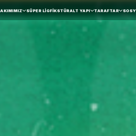
AKIMIMIZ
SÜPER LIG
FIKSTÜR
ALT YAPI
TARAFTAR
SOSY