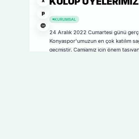
KULÜP ÜYELERIMIZ
x
p
KURUMSAL
@
24 Aralık 2022 Cumartesi günü gerçek
Konyaspor'umuzun en çok katılım sağl
geçmiştir. Camiamız için önem taşıyan
Akyürek, Ahmet Sorgun ve Selman Özb
Başkanımız Uğur İbrahim Altay, Selç
Karatay Belediye Başkanımız Hasan 
Kavuş'un yanı sıra birçok misafirimiz 
Müdürümüz Mehmet Baykan'ın Divan H
600'ün üzerinde kulüp üyemiz katılım
kalan genel kurulumuz, camiamızdaki h
beraberlik havasını sağlamıştır. Gene
şehrin idari ve mülki amirlerine ve öze
Konyaspor Taraftarına teşekkür eder