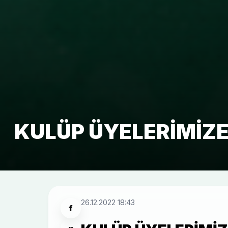
KULÜP ÜYELERIMIZE
26.12.2022 18:43
f