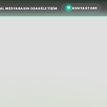
KONYASTORE
AL MEDYA
BASIN ODASI
İLETIŞIM