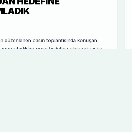
PUAN HEDEFINE
LADIK
dan düzenlenen basın toplantısında konuşan
onu istedikleri puan hedefine ulaşarak iyi bir
öyledi. Hafta içerisinde Soma'da yaşanan
larımızın üzüntüsünü yaşadıklarını ve bu
re olamadıklarını ifade eden teknik direktörümüz
 olan vatandaşlarımıza Allah'tan rahmet, geride
sabırlar, yaralılarımıza ise acil şifalar diliyoruz.
ki zor. Ama bugün son maçımızı oynadık.
. Üstünlüğümüzü koruyamadık. Bir önceki maçta
tij özelliğini taşıyan mücadeleden puanla
2 puan hedefimizi tutturarak ve önümüzdeki
ğiz. Bundan sonra yeni sezon planlaması