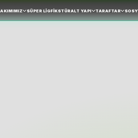
AKIMIMIZ
SÜPER LIG
FIKSTÜR
ALT YAPI
TARAFTAR
SOSY