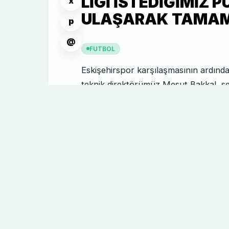
LIGI ISTEDIĞIMIZ 
x
ULAŞARAK TAMAM
p
@
FUTBOL
Eskişehirspor karşılaşmasının ardın
teknik direktörümüz Mesut Bakkal, sez
şekilde tamamladıklarına inandığını s
felakette hayatını kaybeden vatandaş
nedenle maça istedikleri gibi konsant
Mesut Bakkal, "Bu üzücü olayda şehit
kalanlarına ve milletimize başsağlığı ve 
Böyle bir ortamda maç konuşmak tabi
Eskişehirspor karşısında öne geçtik
hedefimize ulaşmıştık. Bizim için pres
ayrıldığımız için mutluyuz. Sezonu 4
sezonda Süper Lig'de mücadele edece