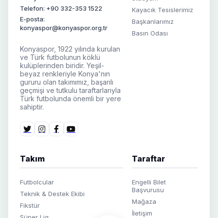
Telefon: +90 332-353 1522
Kayacık Tesislerimiz
E-posta:
Başkanlarımız
konyaspor@konyaspor.org.tr
Basın Odası
Konyaspor, 1922 yılında kurulan
ve Türk futbolunun köklü
kulüplerinden biridir. Yeşil-
beyaz renkleriyle Konya'nın
gururu olan takımımız, başarılı
geçmişi ve tutkulu taraftarlarıyla
Türk futbolunda önemli bir yere
sahiptir.
Takım
Taraftar
Futbolcular
Engelli Bilet
Başvurusu
Teknik & Destek Ekibi
Mağaza
Fikstür
İletişim
Süper Lig