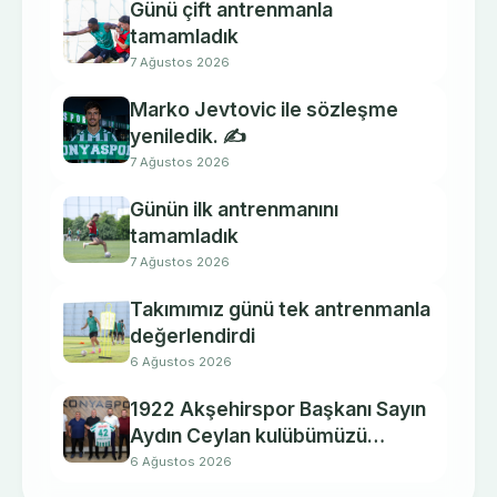
Günü çift antrenmanla
tamamladık
7 Ağustos 2026
Marko Jevtovic ile sözleşme
yeniledik. ✍️
7 Ağustos 2026
Günün ilk antrenmanını
tamamladık
7 Ağustos 2026
Takımımız günü tek antrenmanla
değerlendirdi
6 Ağustos 2026
1922 Akşehirspor Başkanı Sayın
Aydın Ceylan kulübümüzü
ziyaret etti.
6 Ağustos 2026