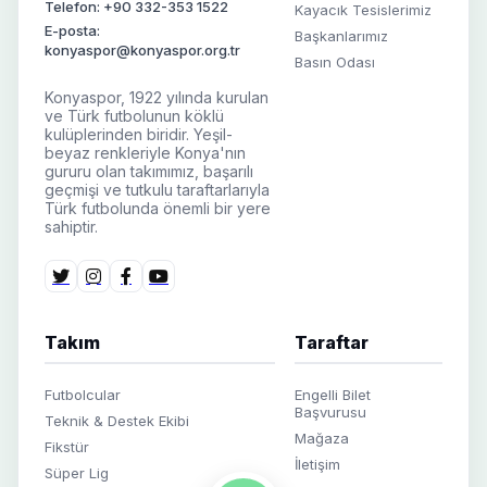
Telefon: +90 332-353 1522
Kayacık Tesislerimiz
E-posta:
Başkanlarımız
konyaspor@konyaspor.org.tr
Basın Odası
Konyaspor, 1922 yılında kurulan
ve Türk futbolunun köklü
kulüplerinden biridir. Yeşil-
beyaz renkleriyle Konya'nın
gururu olan takımımız, başarılı
geçmişi ve tutkulu taraftarlarıyla
Türk futbolunda önemli bir yere
sahiptir.
Takım
Taraftar
Futbolcular
Engelli Bilet
Başvurusu
Teknik & Destek Ekibi
Mağaza
Fikstür
İletişim
Süper Lig