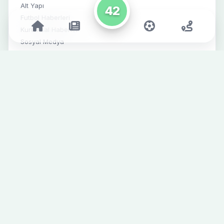
Alt Yapı
42
Futbol Haberleri
Kurumsal Haberler
Sosyal Medya
SPONSORLAR