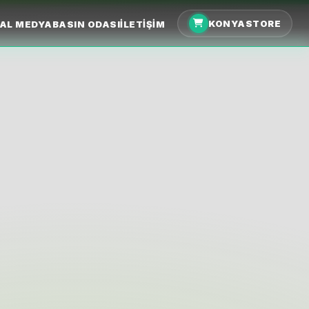
KONYASTORE
AL MEDYA
BASIN ODASI
İLETIŞIM