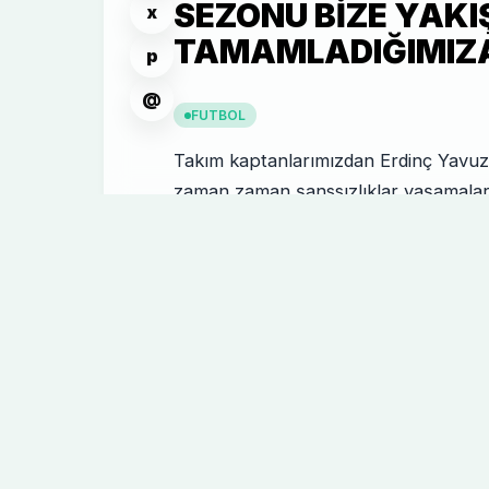
SEZONU BIZE YAKIŞ
x
TAMAMLADIĞIMIZ
p
@
FUTBOL
Takım kaptanlarımızdan Erdinç Yavuz, 
zaman zaman şanssızlıklar yaşamalar
başarılı bir performans sergilediklerin
tamamladıklarına inandığını söyledi.
Eskişehirspor ile oynanan karşılaşmanı
takım kaptanlarımızdan Erdinç Yavuz,
moral bozukluğu ile maça gerektiği ş
önemli şeyler var. Maden faciasında 
aileleri olmak üzere ülkemize başsağlığı
ınşalah bir daha böyle acıları yaşam
belirtti. Eskişehirspor maçı ile ilgili 