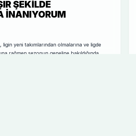
IR ŞEKILDE
A INANIYORUM
ligin yeni takımlarından olmalarına ve ligde
ına rağmen sezonun geneline bakıldığında
i ve sezonu kendilerine yakışır bir yerde
 Soma'da meydana gelen maden faciası nedeniyle
n farklı bir atmosferde geçtiğini ifade eden
 "Yüzlerce kardeşimizi kaybettik. Bunun verdiği
ekilde konsantre olamadık. Hayatta futboldan
hayatını kaybedenlere Allah'tan rahmet, başta
 ve sabırlar, yaralılara da acil şifalar diliyorum.
ayız. Gerçekten çok üzgünüz" şeklinde görüş
de görüşlerini açıklayan takım kaptanlarımızdan