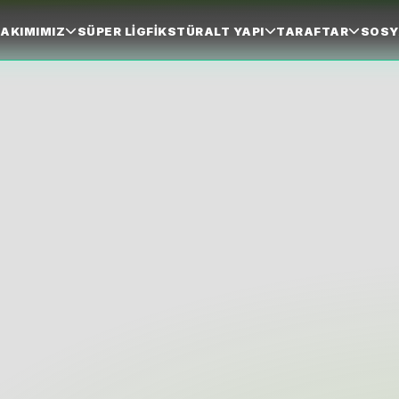
AKIMIMIZ
SÜPER LIG
FIKSTÜR
ALT YAPI
TARAFTAR
SOSY