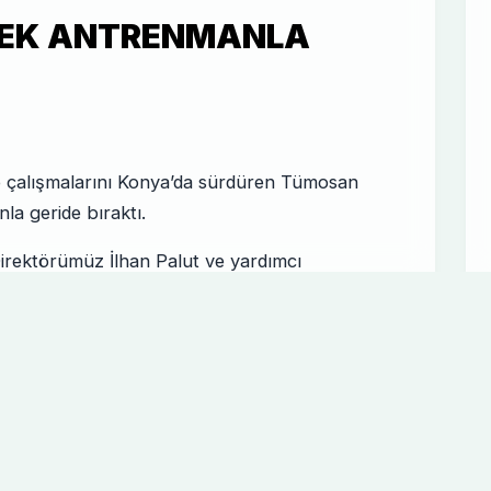
TEK ANTRENMANLA
 çalışmalarını Konya’da sürdüren Tümosan
a geride bıraktı.
irektörümüz İlhan Palut ve yardımcı
ştirilen antrenman, sahada yapılan CORE ısınma
trenman, çift kale maç ile sona erdi.
ğı çift antrenman ile hazırlıklarına devam