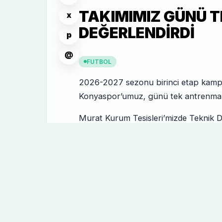
TAKIMIMIZ GÜNÜ 
x
DEĞERLENDIRDI
p
@
FUTBOL
2026-2027 sezonu birinci etap kamp
Konyaspor’umuz, günü tek antrenmanl
Murat Kurum Tesisleri’mizde Teknik D
antrenörlerimiz yönetiminde gerçekle
ile başladı.
Topla oyun ve 5’e 2 ile devam eden an
Takımımız, 7 Temmuz Salı günü yapaca
edecek.