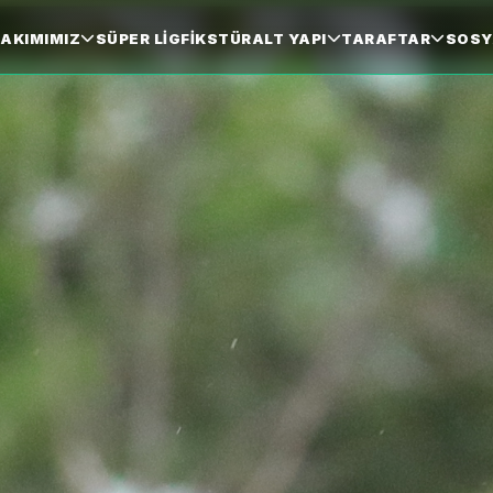
AKIMIMIZ
SÜPER LIG
FIKSTÜR
ALT YAPI
TARAFTAR
SOSY