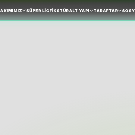
AKIMIMIZ
SÜPER LIG
FIKSTÜR
ALT YAPI
TARAFTAR
SOSY