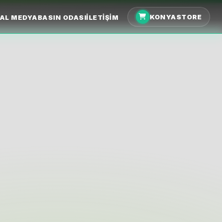
KONYASTORE
AL MEDYA
BASIN ODASI
İLETIŞIM