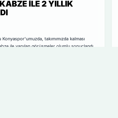
ABZE ILE 2 YILLIK
DI
ku Konyaspor'umuzda, takımımızda kalması
abze ile yapılan görüşmeler olumlu sonuçlandı
nan kulüp binamızda kendisini 2 yıl daha
şmeyi imzaladı. Hasan Salih Kabze, 2013-2014
giyerken 6 gol 3 asistlik performans sergiledi.
şağıdaki linkten ulaşabilirsiniz.