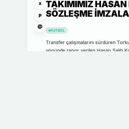
TAKIMIMIZ HASAN K
x
SÖZLEŞME IMZALA
p
@
FUTBOL
Transfer çalışmalarını sürdüren Tor
yönünde rapor verilen Hasan Salih K
ve tecrübeli oyuncumuz Zafer'de bulu
Konyaspor'umuzlu yapan resmi sözle
sezonunda 26 maçta 1813 dakka forma 
ımza töreninin orijinal fotoğraflarına a
http://we.tl/Mt9ZpLRIlj