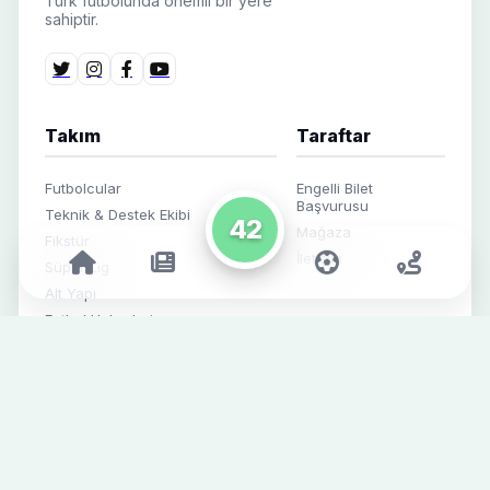
Türk futbolunda önemli bir yere
sahiptir.
Takım
Taraftar
Futbolcular
Engelli Bilet
Başvurusu
Teknik & Destek Ekibi
42
Mağaza
Fikstür
İletişim
Süper Lig
Alt Yapı
Futbol Haberleri
Kurumsal Haberler
Sosyal Medya
SPONSORLAR