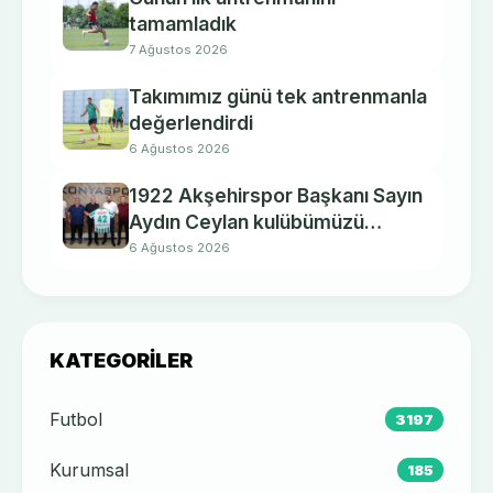
tamamladık
7 Ağustos 2026
Takımımız günü tek antrenmanla
değerlendirdi
6 Ağustos 2026
1922 Akşehirspor Başkanı Sayın
Aydın Ceylan kulübümüzü
ziyaret etti.
6 Ağustos 2026
KATEGORILER
Futbol
3197
Kurumsal
185