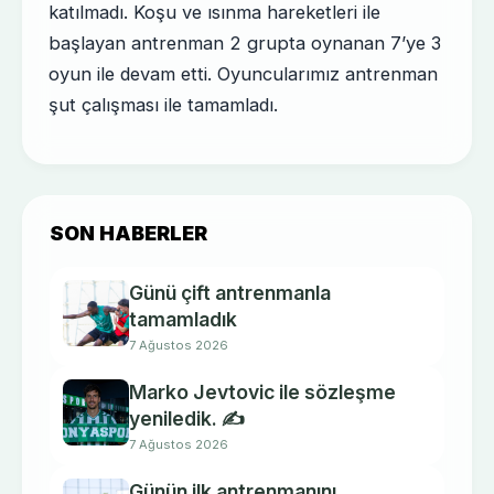
katılmadı. Koşu ve ısınma hareketleri ile
başlayan antrenman 2 grupta oynanan 7’ye 3
oyun ile devam etti. Oyuncularımız antrenman
şut çalışması ile tamamladı.
SON HABERLER
Günü çift antrenmanla
tamamladık
7 Ağustos 2026
Marko Jevtovic ile sözleşme
yeniledik. ✍️
7 Ağustos 2026
Günün ilk antrenmanını