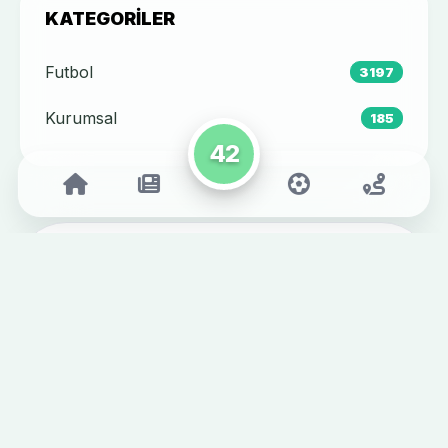
KATEGORILER
Futbol
3197
Kurumsal
185
42
Kulüp
Kulübümüz
Tarihçe
Yönetim
Adres: MEDAŞ Konya Büyükşehir
Stadyumu
Stadyum
Telefon: +90 332-353 1522
Kayacık Tesislerimiz
E-posta:
Başkanlarımız
konyaspor@konyaspor.org.tr