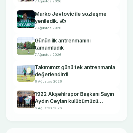
7 Ağustos 2026
Marko Jevtovic ile sözleşme
yeniledik. ✍️
7 Ağustos 2026
Günün ilk antrenmanını
tamamladık
7 Ağustos 2026
Takımımız günü tek antrenmanla
değerlendirdi
6 Ağustos 2026
1922 Akşehirspor Başkanı Sayın
Aydın Ceylan kulübümüzü
ziyaret etti.
6 Ağustos 2026