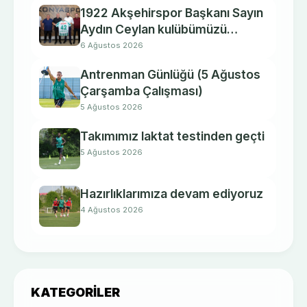
1922 Akşehirspor Başkanı Sayın
Aydın Ceylan kulübümüzü
ziyaret etti.
6 Ağustos 2026
Antrenman Günlüğü (5 Ağustos
Çarşamba Çalışması)
5 Ağustos 2026
Takımımız laktat testinden geçti
5 Ağustos 2026
Hazırlıklarımıza devam ediyoruz
4 Ağustos 2026
KATEGORILER