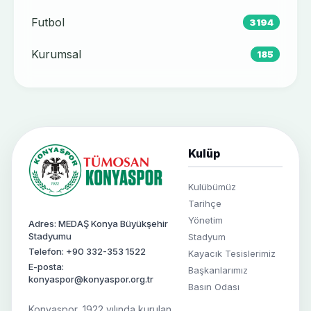
Futbol
3194
Kurumsal
185
Kulüp
Kulübümüz
Tarihçe
Yönetim
Adres: MEDAŞ Konya Büyükşehir
Stadyumu
Stadyum
Telefon: +90 332-353 1522
Kayacık Tesislerimiz
E-posta:
Başkanlarımız
konyaspor@konyaspor.org.tr
Basın Odası
Konyaspor, 1922 yılında kurulan