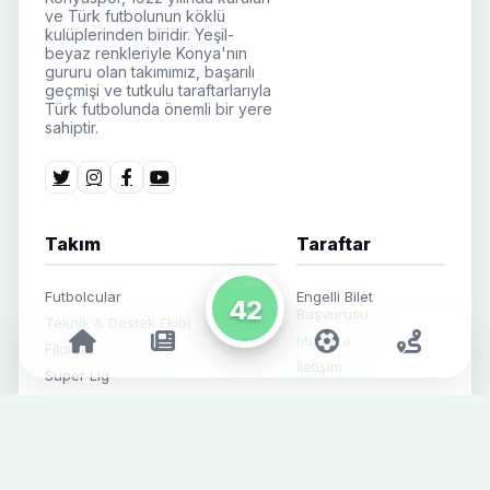
ve Türk futbolunun köklü
kulüplerinden biridir. Yeşil-
beyaz renkleriyle Konya'nın
gururu olan takımımız, başarılı
geçmişi ve tutkulu taraftarlarıyla
Türk futbolunda önemli bir yere
sahiptir.
Takım
Taraftar
Futbolcular
Engelli Bilet
Başvurusu
Teknik & Destek Ekibi
Mağaza
Fikstür
İletişim
Süper Lig
Alt Yapı
Futbol Haberleri
Kurumsal Haberler
Sosyal Medya