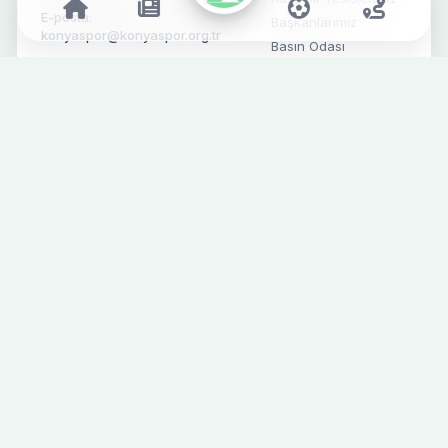
E-posta:
Başkanlarımız
konyaspor@konyaspor.org.tr
Basın Odası
Konyaspor, 1922 yılında kurulan
ve Türk futbolunun köklü
kulüplerinden biridir. Yeşil-
beyaz renkleriyle Konya'nın
gururu olan takımımız, başarılı
geçmişi ve tutkulu taraftarlarıyla
Türk futbolunda önemli bir yere
sahiptir.
Takım
Taraftar
Futbolcular
Engelli Bilet
Başvurusu
Teknik & Destek Ekibi
Mağaza
Fikstür
İletişim
Süper Lig
Alt Yapı