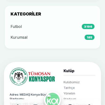
KATEGORILER
Futbol
3196
Kurumsal
185
Kulüp
Kulübümüz
Tarihçe
Yönetim
Adres: MEDAŞ Konya Büyükşehir
Stadyumu
Stadyum
Telefon: +90 332-353 1522
Kayacık Tesislerimiz