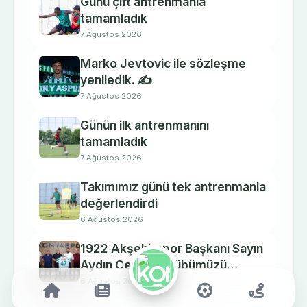
Günü çift antrenmanla
tamamladık
7 Ağustos 2026
Marko Jevtovic ile sözleşme
yeniledik. ✍️
7 Ağustos 2026
Günün ilk antrenmanını
tamamladık
7 Ağustos 2026
Takımımız günü tek antrenmanla
değerlendirdi
6 Ağustos 2026
1922 Akşehirspor Başkanı Sayın
Aydın Ceylan kulübümüzü
ziyaret etti.
6 Ağustos 2026