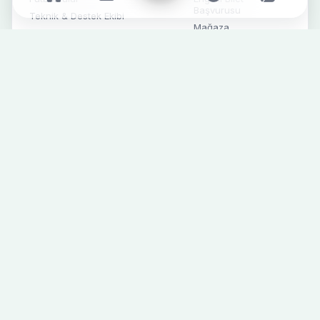
Başvurusu
Teknik & Destek Ekibi
Mağaza
Fikstür
İletişim
Süper Lig
Alt Yapı
Futbol Haberleri
Kurumsal Haberler
Sosyal Medya
SPONSORLAR