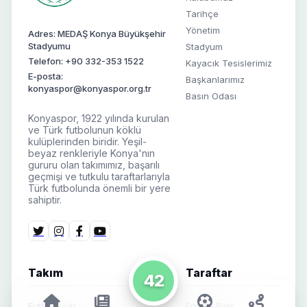
Tarihçe
Yönetim
Adres: MEDAŞ Konya Büyükşehir
Stadyumu
Stadyum
Telefon: +90 332-353 1522
Kayacık Tesislerimiz
E-posta:
Başkanlarımız
konyaspor@konyaspor.org.tr
Basın Odası
Konyaspor, 1922 yılında kurulan
ve Türk futbolunun köklü
kulüplerinden biridir. Yeşil-
beyaz renkleriyle Konya'nın
gururu olan takımımız, başarılı
geçmişi ve tutkulu taraftarlarıyla
Türk futbolunda önemli bir yere
sahiptir.
Takım
Taraftar
42
Futbolcular
Engelli Bilet