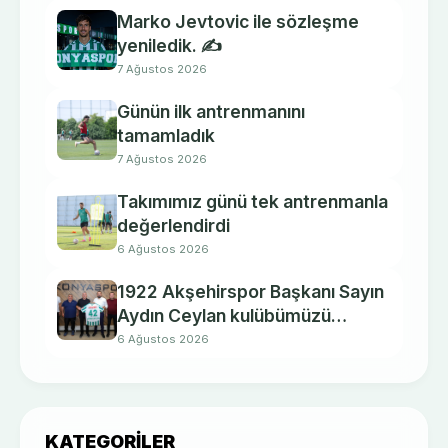
Marko Jevtovic ile sözleşme
yeniledik. ✍️
7 Ağustos 2026
Günün ilk antrenmanını
tamamladık
7 Ağustos 2026
Takımımız günü tek antrenmanla
değerlendirdi
6 Ağustos 2026
1922 Akşehirspor Başkanı Sayın
Aydın Ceylan kulübümüzü
ziyaret etti.
6 Ağustos 2026
KATEGORILER