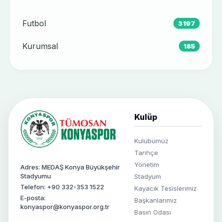
Futbol
3197
Kurumsal
185
Kulüp
Kulübümüz
Tarihçe
Yönetim
Adres: MEDAŞ Konya Büyükşehir
Stadyumu
Stadyum
Telefon: +90 332-353 1522
Kayacık Tesislerimiz
E-posta:
Başkanlarımız
konyaspor@konyaspor.org.tr
Basın Odası