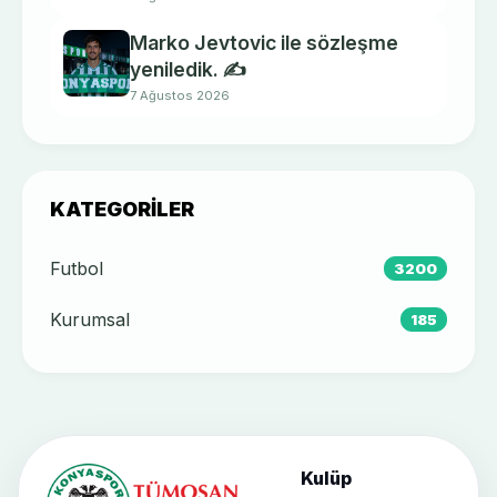
Marko Jevtovic ile sözleşme
yeniledik. ✍️
7 Ağustos 2026
KATEGORILER
Futbol
3200
Kurumsal
185
Kulüp