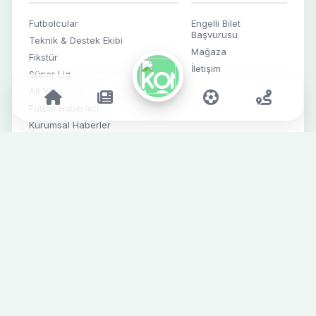
Futbolcular
Engelli Bilet
Başvurusu
Teknik & Destek Ekibi
Mağaza
Fikstür
İletişim
Süper Lig
42
Alt Yapı
Futbol Haberleri
Kurumsal Haberler
Sosyal Medya
SPONSORLAR