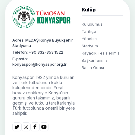
Kulüp
Kulübümüz
Tarihçe
Yönetim
Adres: MEDAŞ Konya Büyükşehir
Stadyumu
Stadyum
Telefon: +90 332-353 1522
Kayacık Tesislerimiz
E-posta:
Başkanlarımız
konyaspor@konyaspor.org.tr
Basın Odası
Konyaspor, 1922 yılında kurulan
ve Türk futbolunun köklü
kulüplerinden biridir. Yeşil-
beyaz renkleriyle Konya'nın
gururu olan takımımız, başarılı
geçmişi ve tutkulu taraftarlarıyla
Türk futbolunda önemli bir yere
sahiptir.