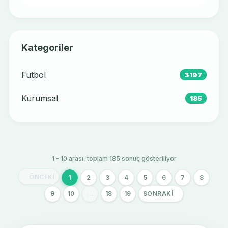
Kategoriler
Futbol
3197
Kurumsal
185
1 - 10 arası, toplam 185 sonuç gösteriliyor
ÖNCEKI
1
2
3
4
5
6
7
8
9
10
...
18
19
SONRAKI