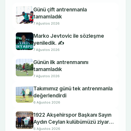
Günü çift antrenmanla
tamamladık
7 Ağustos 2026
Marko Jevtovic ile sözleşme
yeniledik. ✍️
7 Ağustos 2026
Günün ilk antrenmanını
tamamladık
7 Ağustos 2026
Takımımız günü tek antrenmanla
değerlendirdi
6 Ağustos 2026
1922 Akşehirspor Başkanı Sayın
Aydın Ceylan kulübümüzü ziyaret
etti.
6 Ağustos 2026