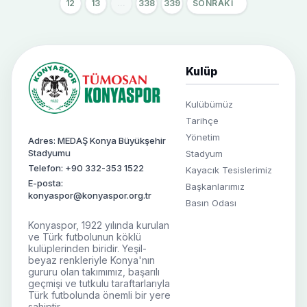
12
13
...
338
339
SONRAKI
Kulüp
Kulübümüz
Tarihçe
Yönetim
Adres: MEDAŞ Konya Büyükşehir
Stadyumu
Stadyum
Telefon: +90 332-353 1522
Kayacık Tesislerimiz
E-posta:
Başkanlarımız
konyaspor@konyaspor.org.tr
Basın Odası
Konyaspor, 1922 yılında kurulan
ve Türk futbolunun köklü
kulüplerinden biridir. Yeşil-
beyaz renkleriyle Konya'nın
gururu olan takımımız, başarılı
geçmişi ve tutkulu taraftarlarıyla
Türk futbolunda önemli bir yere
sahiptir.