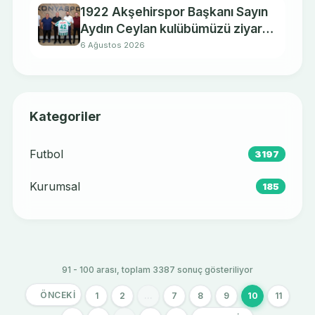
1922 Akşehirspor Başkanı Sayın
Aydın Ceylan kulübümüzü ziyaret
etti.
6 Ağustos 2026
Kategoriler
Futbol
3197
Kurumsal
185
91 - 100 arası, toplam 3387 sonuç gösteriliyor
ÖNCEKI
1
2
...
7
8
9
10
11