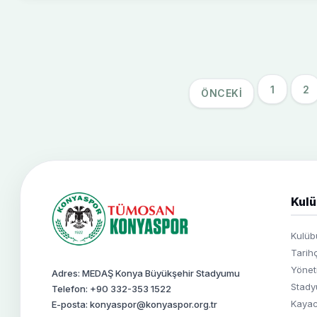
1
2
ÖNCEKI
Kulü
Kulü
Tarih
Yönet
Adres: MEDAŞ Konya Büyükşehir Stadyumu
Stad
Telefon: +90 332-353 1522
Kayac
E-posta: konyaspor@konyaspor.org.tr