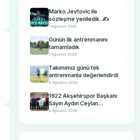
Marko Jevtovic ile
sözleşme yeniledik. ✍️
7 Ağustos 2026
Günün ilk antrenmanını
tamamladık
7 Ağustos 2026
Takımımız günü tek
antrenmanla değerlendirdi
6 Ağustos 2026
1922 Akşehirspor Başkanı
Sayın Aydın Ceylan
kulübümüzü ziyaret etti.
6 Ağustos 2026