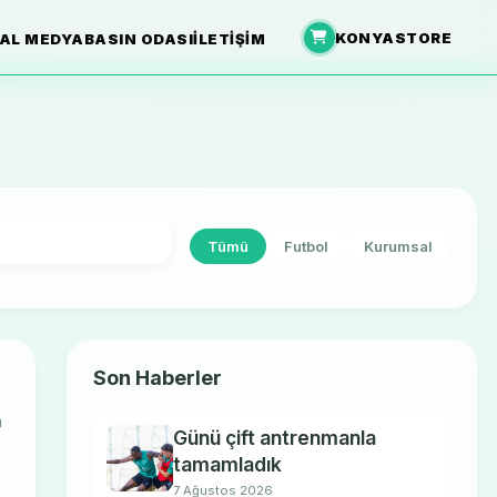
KONYASTORE
AL MEDYA
BASIN ODASI
İLETIŞIM
Tümü
Futbol
Kurumsal
Son Haberler
n
Günü çift antrenmanla
tamamladık
7 Ağustos 2026