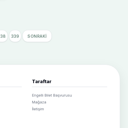
338
339
SONRAKI
Taraftar
Engelli Bilet Başvurusu
Mağaza
İletişim