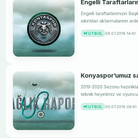
Engelli Taraftarlar
Engelli taraftarlarımızın Ba
sıkıntıları aktarmalarının ar
FUTBOL
05.07.2019 14:41
Konyaspor’umuz sa
2019-2020 Sezonu hazırlık
teknik heyetimiz ve oyuncula
FUTBOL
05.07.2019 09:41