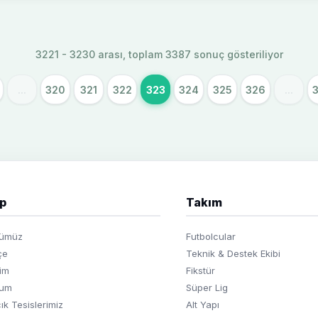
3221 - 3230 arası, toplam 3387 sonuç gösteriliyor
...
320
321
322
323
324
325
326
...
p
Takım
bümüz
Futbolcular
çe
Teknik & Destek Ekibi
im
Fikstür
yum
Süper Lig
ık Tesislerimiz
Alt Yapı