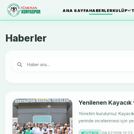
ANA SAYFA
HABERLER
KULÜP
T
Haberler
Yenilenen Kayacık v
Yönetim kurulumuz Kayacık 
yerinde incelenmesi için yer
FUTBOL
09.07.2019 12:23