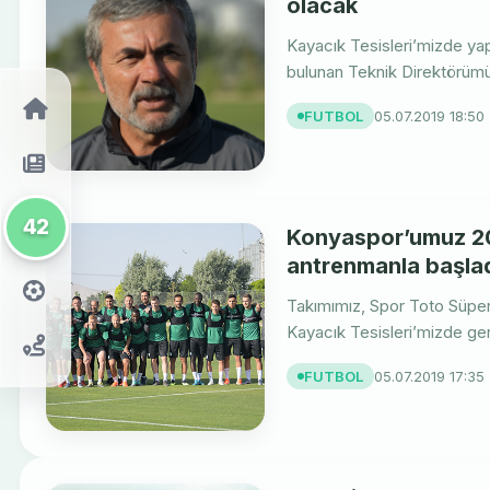
olacak
Kayacık Tesisleri’mizde ya
bulunan Teknik Direktörümü
FUTBOL
05.07.2019 18:50
42
Konyaspor’umuz 20
antrenmanla başla
Takımımız, Spor Toto Süper
Kayacık Tesisleri’mizde gerç
FUTBOL
05.07.2019 17:35