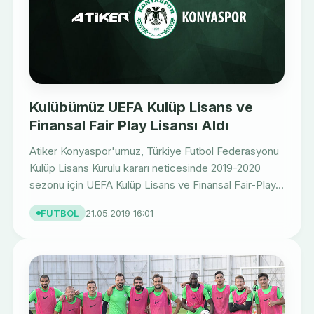
Kulübümüz UEFA Kulüp Lisans ve
Finansal Fair Play Lisansı Aldı
Atiker Konyaspor'umuz, Türkiye Futbol Federasyonu
Kulüp Lisans Kurulu kararı neticesinde 2019-2020
sezonu için UEFA Kulüp Lisans ve Finansal Fair-Play...
FUTBOL
21.05.2019 16:01