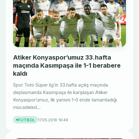
Atiker Konyaspor’umuz 33.hafta
maçında Kasımpaşa ile 1-1 berabere
kaldı
Spor Toto Süper lig’in 33.hafta açılış maçında
deplasmanda Kasımpaşa ile karşılaşan Atiker
Konyaspor’umuz, ilk yarısını 1-0 önde tamamladığı
mücadeled...
FUTBOL
17.05.2019 19:49