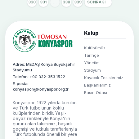
330
331
...
338
339
SONRAKI
Kulüp
Kulübümüz
Tarihçe
Yönetim
Adres: MEDAŞ Konya Büyükşehir
Stadyumu
Stadyum
Telefon: +90 332-353 1522
Kayacık Tesislerimiz
E-posta:
Başkanlarımız
konyaspor@konyaspor.org.tr
Basın Odası
Konyaspor, 1922 yılında kurulan
ve Türk futbolunun köklü
kulüplerinden biridir. Yeşil-
beyaz renkleriyle Konya'nın
gururu olan takımımız, başarılı
geçmişi ve tutkulu taraftarlarıyla
Türk futbolunda önemli bir yere