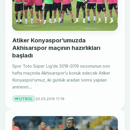
Atiker Konyaspor’umuzda
Akhisarspor maçının hazırlıkları
başladı
Spor Toto Süper Lig’de 2018-2019 sezonunun son
hafta maçında Akhisarspor’u konuk edecek Atiker
Konyaspor’umuz, iki günlük aradan sonra yapılan
antrenm...
FUTBOL
20.05.2019 17:19