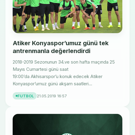
Atiker Konyaspor’umuz günü tek
antrenmanla değerlendirdi
2018-2019 Sezonunun 34.ve son hafta maçında 25
Mayıs Cumartesi günü saat
19:00’da Akhisarspor’u konuk edecek Atiker
Konyaspor’umuz günü akşam saatleri...
FUTBOL
21.05.2019 16:57