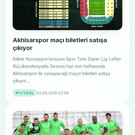
Akhisarspor maçı biletleri satışa
çıkıyor
Atiker Konyaspor’umuzun Spor Toto Süper Lig Lefter
Küçükandonyadis Sezonu’nun son haftasında
Akhisarspor ile oynayacağı maçın biletleri satışa
çıkıyor...
FUTBOL
22.05.2019 07:56