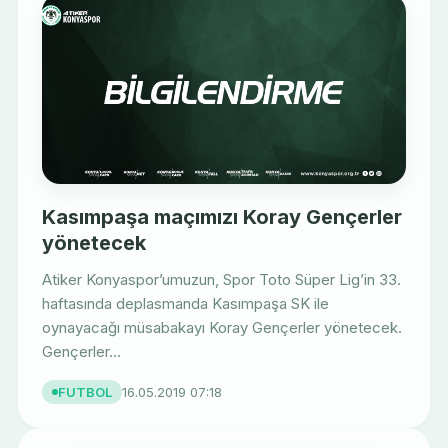
Kasımpaşa maçımızı Koray Gençerler
yönetecek
Atiker Konyaspor’umuzun, Spor Toto Süper Lig’in 33.
haftasında deplasmanda Kasımpaşa SK ile
oynayacağı müsabakayı Koray Gençerler yönetecek.
Gençerler...
FUTBOL
16.05.2019 07:18