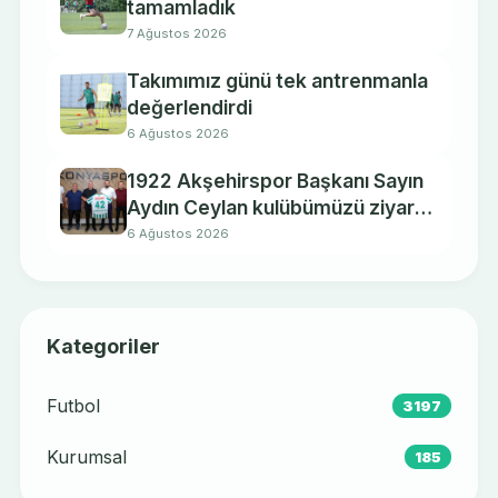
tamamladık
7 Ağustos 2026
Takımımız günü tek antrenmanla
değerlendirdi
6 Ağustos 2026
1922 Akşehirspor Başkanı Sayın
Aydın Ceylan kulübümüzü ziyaret
etti.
6 Ağustos 2026
Kategoriler
Futbol
3197
Kurumsal
185