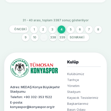
31 - 40 arası, toplam 3387 sonuç gösteriliyor
ÖNCEKI
1
2
3
4
5
6
7
8
9
10
...
338
339
SONRAKI
Kulüp
Kulübümüz
Tarihçe
Yönetim
Adres: MEDAŞ Konya Büyükşehir
Stadyumu
Stadyum
Telefon: +90 332-353 1522
Kayacık Tesislerimiz
E-posta:
Başkanlarımız
konyaspor@konyaspor.org.tr
Basın Odası