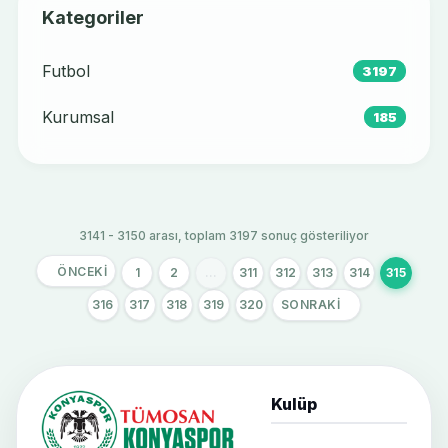
Kategoriler
Futbol
3197
Kurumsal
185
3141 - 3150 arası, toplam 3197 sonuç gösteriliyor
ÖNCEKI
1
2
...
311
312
313
314
315
316
317
318
319
320
SONRAKI
Kulüp