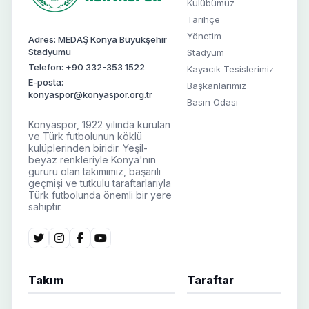
Kulübümüz
Tarihçe
Yönetim
Adres: MEDAŞ Konya Büyükşehir
Stadyumu
Stadyum
Telefon: +90 332-353 1522
Kayacık Tesislerimiz
E-posta:
Başkanlarımız
konyaspor@konyaspor.org.tr
Basın Odası
Konyaspor, 1922 yılında kurulan
ve Türk futbolunun köklü
kulüplerinden biridir. Yeşil-
beyaz renkleriyle Konya'nın
gururu olan takımımız, başarılı
geçmişi ve tutkulu taraftarlarıyla
Türk futbolunda önemli bir yere
sahiptir.
Takım
Taraftar