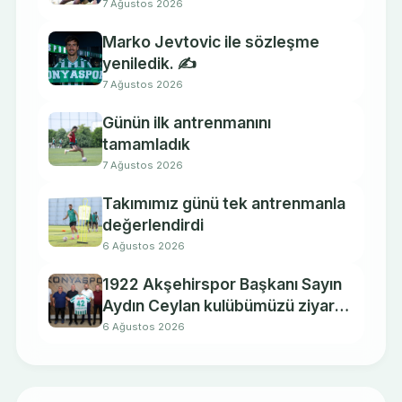
7 Ağustos 2026
Marko Jevtovic ile sözleşme
yeniledik. ✍️
7 Ağustos 2026
Günün ilk antrenmanını
tamamladık
7 Ağustos 2026
Takımımız günü tek antrenmanla
değerlendirdi
6 Ağustos 2026
1922 Akşehirspor Başkanı Sayın
Aydın Ceylan kulübümüzü ziyaret
etti.
6 Ağustos 2026